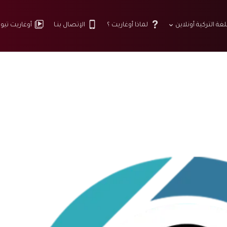
لغة التركية أونلاين
لماذا أوغاريت ؟
الإتصال بنـا
أوغاريت تيو