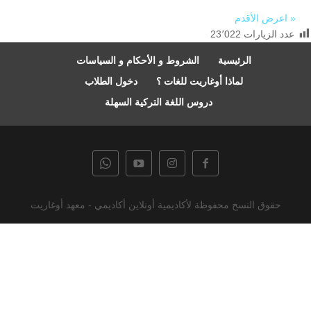
« اعرض الأقدم
عدد الزيارات
23٬022
الرئيسية
الشروط و الأحكام و السياسات
لماذا أوغاريت للغات ؟
دخول الطلاب
دروس اللغة التركية السهلة
حقوق النسخ محفوظة لأكاديمية أونلاين أكاديمي - معهد أوغاريت