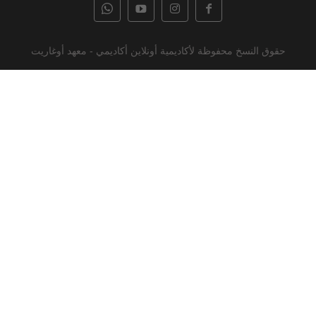
حقوق النسخ محفوظة لأكاديمية أونلاين أكاديمي - معهد أوغاريت