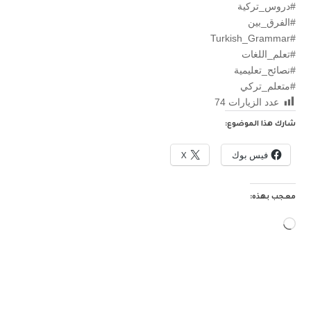
#دروس_تركية
#الفرق_بين
#Turkish_Grammar
#تعلم_اللغات
#نصائح_تعليمية
#متعلم_تركي
عدد الزيارات
74
شارك هذا الموضوع:
فيس بوك
X
معجب بهذه:
جاري
التحميل…