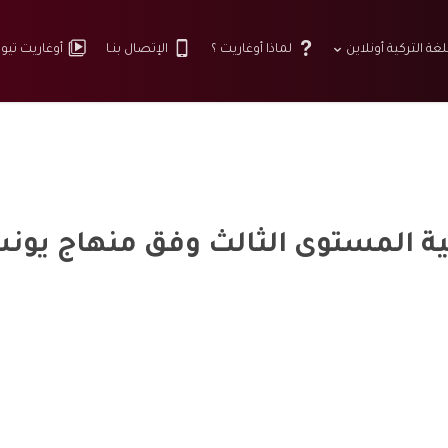
لغة التركية أونلاين
لماذا أوغاريت ؟
الإتصال بنـا
أوغاريت تيو
مستوى الثالث وفق منهاج يونس إمره B1 – 