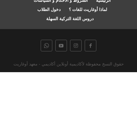
الرئيسية
الشروط و الأحكام و السياسات
لماذا أوغاريت للغات ؟
دخول الطلاب
دروس اللغة التركية السهلة
حقوق النسخ محفوظة لأكاديمية أونلاين أكاديمي - معهد أوغاريت