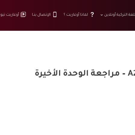
لغة التركية أونلاين
لماذا أوغاريت ؟
الإتصال بنـا
أوغاريت تيو