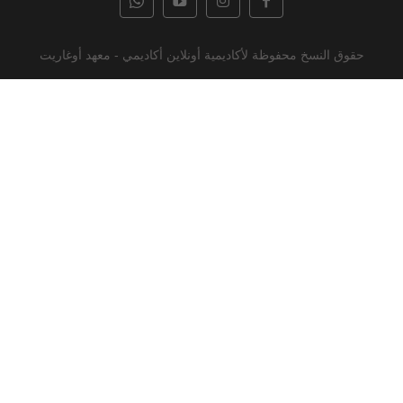
حقوق النسخ محفوظة لأكاديمية أونلاين أكاديمي - معهد أوغاريت