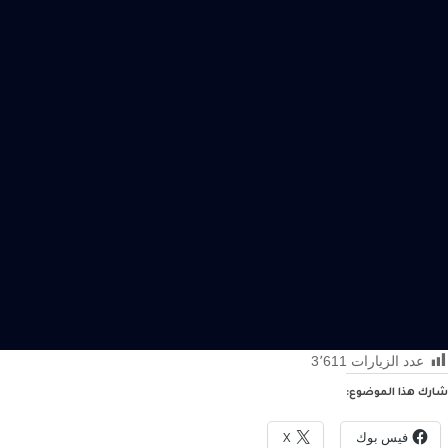
عدد الزيارات
3٬611
شارك هذا الموضوع:
فيس بوك
X