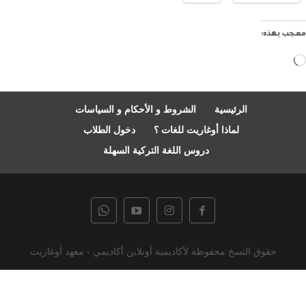
معجب بهذه:
جاري
التحميل…
الرئيسية
الشروط و الأحكام و السياسات
لماذا أوغاريت للغات ؟
دخول الطلاب
دروس اللغة التركية السهلة
حقوق النسخ محفوظة لأكاديمية أونلاين أكاديمي - معهد أوغاريت