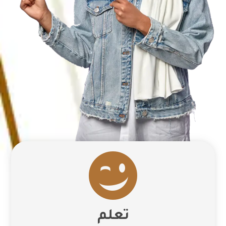

تعلم