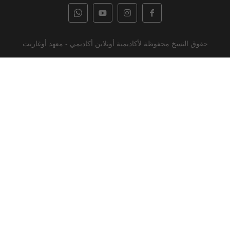
حقوق النسخ محفوظة لأكاديمية أونلاين أكاديمي - معهد أوغاريت