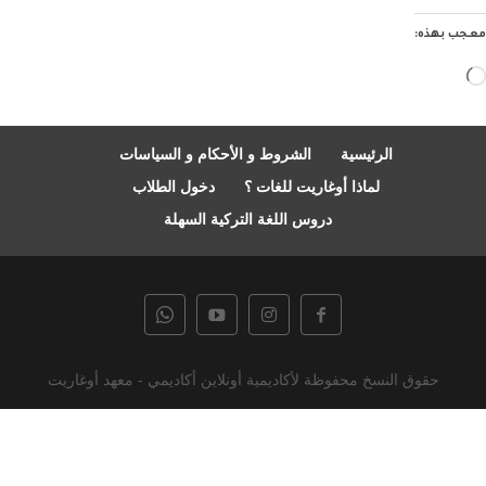
معجب بهذه:
جاري
التحميل…
الرئيسية
الشروط و الأحكام و السياسات
لماذا أوغاريت للغات ؟
دخول الطلاب
دروس اللغة التركية السهلة
حقوق النسخ محفوظة لأكاديمية أونلاين أكاديمي - معهد أوغاريت