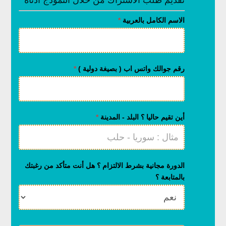
تقديم طلب الاشتراك من خلال التموذج أدناه
كورس
الاسم الكامل بالعربية
*
مجاني
لغة
تركية
مستوى
رقم جوالك واتس اب ( بصيغة دولية )
*
أول
أين تقيم حاليا ؟ البلد - المدينة
*
الدورة مجانية بشرط الالتزام ؟ هل أنت متأكد من رغبتك
بالمتابعة ؟