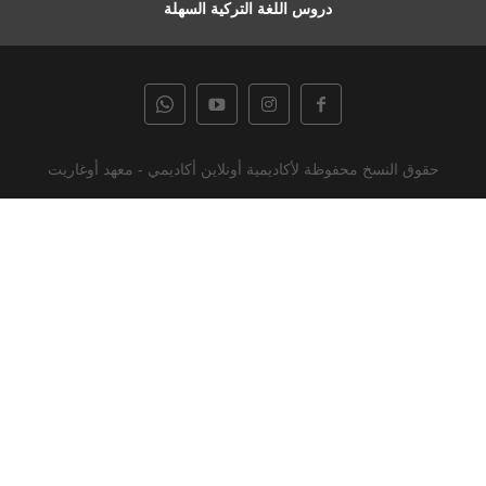
دروس اللغة التركية السهلة
حقوق النسخ محفوظة لأكاديمية أونلاين أكاديمي - معهد أوغاريت