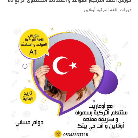
كورس اللغة التركية| القواعد و المحادثة المستوى الرابع B2
دورات اللغة التركية أونلاين